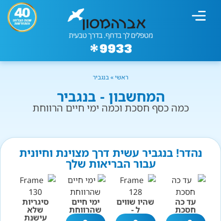
מחשבון עישון
גמילה מעישון
טיפולים נוספים
גמילה ארגונית
חנות המוצרים
גמילה מסוכר ופחמימות
שיטת אברהמסון
ראשי
»
בנגביר
המחשבון - בנגביר
כמה כסף חסכת וכמה ימי חיים הרווחת
נהדר! בנגביר עשית דרך מצוינת וחיונית
עבור הבריאות שלך
עד כה
שהיו שווים
ימי חיים
סיגריות
חסכת
ל -
שהרווחת
שלא
עישנת