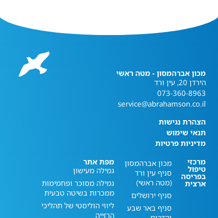
מכון אברהמסון - מטה ראשי
הירדן 20, עין ורד
073-360-8963
service@abrahamson.co.il
הצהרת נגישות
תנאי שימוש
מדיניות פרטיות
מרכזי
מפת אתר
מכון אברהמסון
טיפול
גמילה מעישון
סניף עין ורד
בפריסה
(מטה ראשי)
גמילה מסוכר ופחמימות
ארצית
ממכרות בשיטה טבעית
סניף ירושלים
ליווי הוליסטי של תהליכי
סניף באר שבע
הרזייה
והדרום