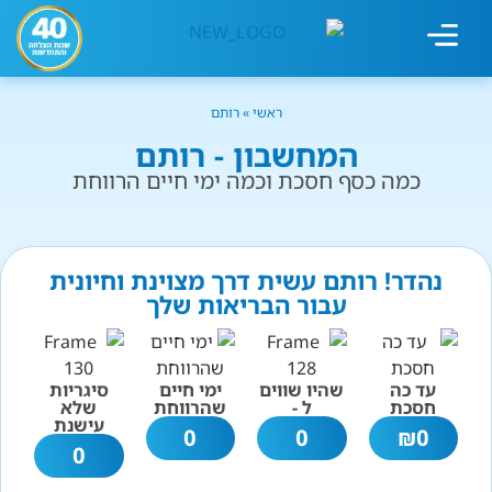
מחשבון עישון
גמילה מעישון
טיפולים נוספים
גמילה ארגונית
חנות המוצרים
גמילה מסוכר ופחמימות
שיטת אברהמסון
ראשי
»
רותם
המחשבון - רותם
כמה כסף חסכת וכמה ימי חיים הרווחת
נהדר! רותם עשית דרך מצוינת וחיונית
עבור הבריאות שלך
עד כה
שהיו שווים
ימי חיים
סיגריות
חסכת
ל -
שהרווחת
שלא
עישנת
0
0
₪
0
0