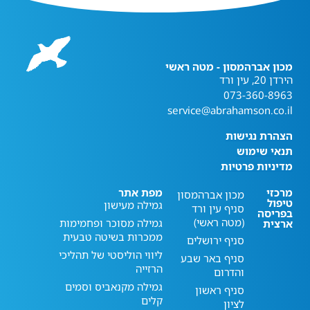
מכון אברהמסון - מטה ראשי
הירדן 20, עין ורד
073-360-8963
service@abrahamson.co.il
הצהרת נגישות
תנאי שימוש
מדיניות פרטיות
מרכזי
מפת אתר
מכון אברהמסון
טיפול
גמילה מעישון
סניף עין ורד
בפריסה
(מטה ראשי)
גמילה מסוכר ופחמימות
ארצית
ממכרות בשיטה טבעית
סניף ירושלים
ליווי הוליסטי של תהליכי
סניף באר שבע
הרזייה
והדרום
גמילה מקנאביס וסמים
סניף ראשון
קלים
לציון