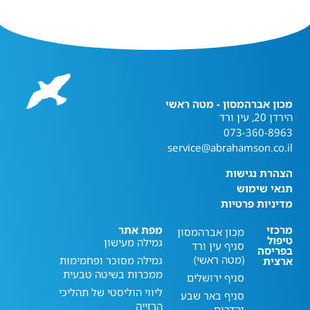
מכון אברהמסון - מטה ראשי
הירדן 20, עין ורד
073-360-8963
service@abrahamson.co.il
הצהרת נגישות
תנאי שימוש
מדיניות פרטיות
מרכזי
מפת אתר
מכון אברהמסון
טיפול
גמילה מעישון
סניף עין ורד
בפריסה
(מטה ראשי)
גמילה מסוכר ופחמימות
ארצית
ממכרות בשיטה טבעית
סניף ירושלים
ליווי הוליסטי של תהליכי
סניף באר שבע
הרזייה
והדרום