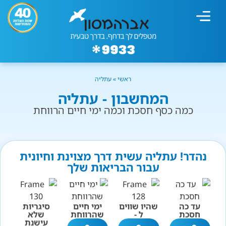
מחשבון עישון
גמילה מעישון
טיפולים נוספים
גמילה ארגונית
חנות המוצרים
גמילה מסוכר ופחמימות
שיטת אברהמסון
ראשי
»
עתליה
המחשבון - עתליה
כמה כסף חסכת וכמה ימי חיים הרווחת
נהדר! עתליה עשית דרך מצוינת וחיונית
עבור הבריאות שלך
עד כה
שהיו שווים
ימי חיים
סיגריות
חסכת
ל -
שהרווחת
שלא
עישנת