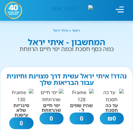
מחשבון עישון
גמילה מעישון
טיפולים נוספים
גמילה ארגונית
חנות המוצרים
גמילה מסוכר ופחמימות
שיטת אברהמסון
ראשי
»
איתי יראל
המחשבון - איתי יראל
כמה כסף חסכת וכמה ימי חיים הרווחת
נהדר! איתי יראל עשית דרך מצוינת וחיונית
עבור הבריאות שלך
עד כה
שהיו שווים
ימי חיים
סיגריות
חסכת
ל -
שהרווחת
שלא
עישנת
0
0
₪
0
0