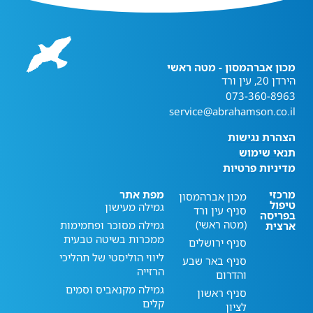
מכון אברהמסון - מטה ראשי
הירדן 20, עין ורד
073-360-8963
service@abrahamson.co.il
הצהרת נגישות
תנאי שימוש
מדיניות פרטיות
מרכזי
מפת אתר
מכון אברהמסון
טיפול
גמילה מעישון
סניף עין ורד
בפריסה
(מטה ראשי)
גמילה מסוכר ופחמימות
ארצית
ממכרות בשיטה טבעית
סניף ירושלים
ליווי הוליסטי של תהליכי
סניף באר שבע
הרזייה
והדרום
גמילה מקנאביס וסמים
סניף ראשון
קלים
לציון