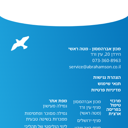
מכון אברהמסון - מטה ראשי
הירדן 20, עין ורד
073-360-8963
service@abrahamson.co.il
הצהרת נגישות
תנאי שימוש
מדיניות פרטיות
מרכזי
מפת אתר
מכון אברהמסון
טיפול
גמילה מעישון
סניף עין ורד
בפריסה
(מטה ראשי)
גמילה מסוכר ופחמימות
ארצית
ממכרות בשיטה טבעית
סניף ירושלים
ליווי הוליסטי של תהליכי
סניף באר שבע