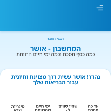
מחשבון עישון
גמילה מעישון
טיפולים נוספים
גמילה ארגונית
חנות המוצרים
גמילה מסוכר ופחמימות
שיטת אברהמסון
ראשי
»
אושר
המחשבון - אושר
כמה כסף חסכת וכמה ימי חיים הרווחת
נהדר! אושר עשית דרך מצוינת וחיונית
עבור הבריאות שלך
עד כה
שהיו שווים
ימי חיים
סיגריות
חסכת
ל -
שהרווחת
שלא