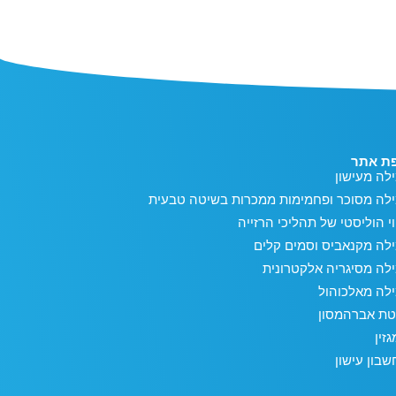
ת אתר
לה מעישון
ילה מסוכר ופחמימות ממכרות בשיטה טבעית
וי הוליסטי של תהליכי הרזייה
לה מקנאביס וסמים קלים
לה מסיגריה אלקטרונית
לה מאלכוהול
טת אברהמסון
זין
בון עישון