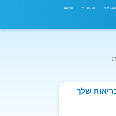
בון עישון
סניפים
צור קשר
ת
בריאות שלך