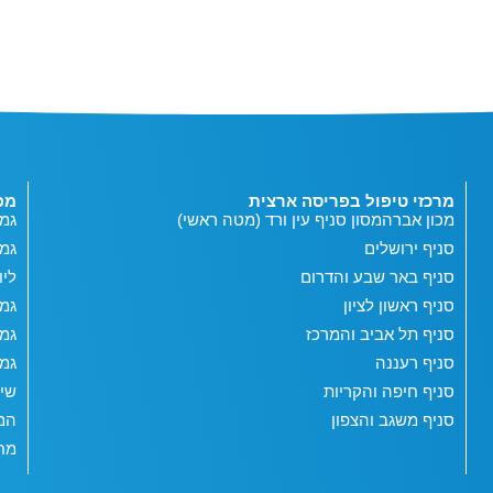
מרכזי טיפול בפריסה ארצית
מפ
מכון אברהמסון סניף עין ורד (מטה ראשי)
גמי
סניף ירושלים
גמ
סניף באר שבע והדרום
ליו
סניף ראשון לציון
גמי
סניף תל אביב והמרכז
גמי
סניף רעננה
גמי
סניף חיפה והקריות
שי
סניף משגב והצפון
המג
מחש