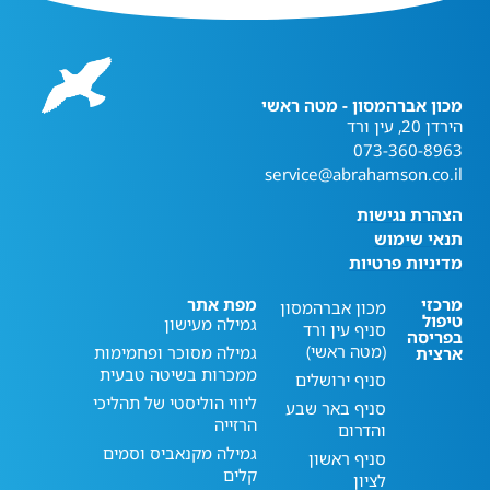
מכון אברהמסון - מטה ראשי
הירדן 20, עין ורד
073-360-8963
service@abrahamson.co.il
הצהרת נגישות
תנאי שימוש
מדיניות פרטיות
מרכזי
מפת אתר
מכון אברהמסון
טיפול
גמילה מעישון
סניף עין ורד
בפריסה
(מטה ראשי)
גמילה מסוכר ופחמימות
ארצית
ממכרות בשיטה טבעית
סניף ירושלים
ליווי הוליסטי של תהליכי
סניף באר שבע
הרזייה
והדרום
גמילה מקנאביס וסמים
סניף ראשון
קלים
לציון