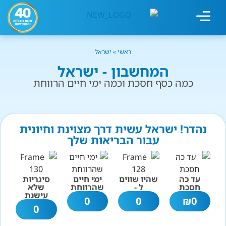
מחשבון עישון
גמילה מעישון
טיפולים נוספים
גמילה ארגונית
חנות המוצרים
גמילה מסוכר ופחמימות
שיטת אברהמסון
ראשי
»
ישראל
המחשבון - ישראל
כמה כסף חסכת וכמה ימי חיים הרווחת
נהדר! ישראל עשית דרך מצוינת וחיונית
עבור הבריאות שלך
עד כה
שהיו שווים
ימי חיים
סיגריות
חסכת
ל -
שהרווחת
שלא
עישנת
0
0
₪
0
0