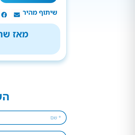
שיתוף מהיר
מאז שהת
הש