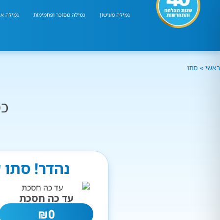
גמילה מעישון
גמילה מסוכר ופחמימות
גמילה אר
ראשי
»
סתו
כמ
נהדר! סתו 
עד כה חסכת
₪
0