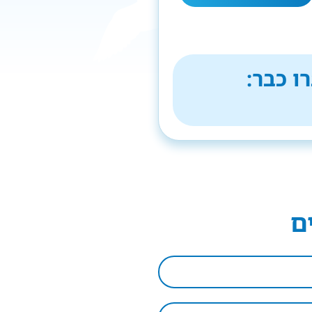
ו כבר:
ם