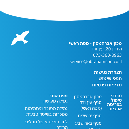
מכון אברהמסון - מטה ראשי
הירדן 20, עין ורד
073-360-8963
service@abrahamson.co.il
הצהרת נגישות
תנאי שימוש
מדיניות פרטיות
מרכזי
מפת אתר
מכון אברהמסון
טיפול
גמילה מעישון
סניף עין ורד
בפריסה
(מטה ראשי)
גמילה מסוכר ופחמימות
ארצית
ממכרות בשיטה טבעית
סניף ירושלים
ליווי הוליסטי של תהליכי
סניף באר שבע
הרזייה
והדרום