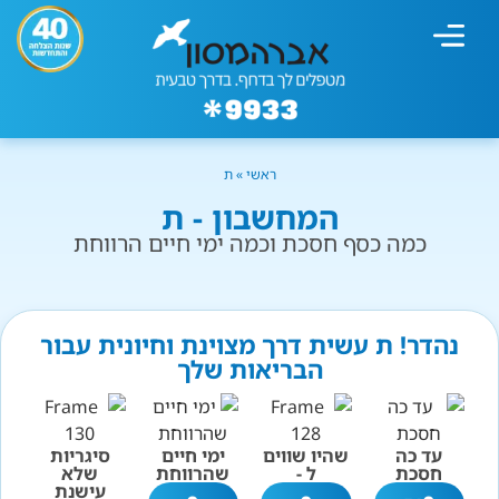
מחשבון עישון
גמילה מעישון
טיפולים נוספים
גמילה ארגונית
חנות המוצרים
גמילה מסוכר ופחמימות
שיטת אברהמסון
ראשי
»
ת
המחשבון - ת
כמה כסף חסכת וכמה ימי חיים הרווחת
נהדר! ת עשית דרך מצוינת וחיונית עבור
הבריאות שלך
עד כה
שהיו שווים
ימי חיים
סיגריות
חסכת
ל -
שהרווחת
שלא
עישנת