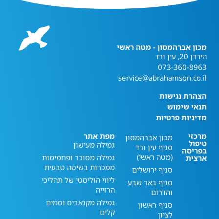
מכון אברהמסון - מטה ראשי
הירדן 20, עין ורד
073-360-8963
service@abrahamson.co.il
הצהרת נגישות
תנאי שימוש
מדיניות פרטיות
מרכזי
מפת אתר
מכון אברהמסון
טיפול
גמילה מעישון
סניף עין ורד
בפריסה
(מטה ראשי)
גמילה מסוכר ופחמימות
ארצית
ממכרות בשיטה טבעית
סניף ירושלים
ליווי הוליסטי של תהליכי
סניף באר שבע
הרזייה
והדרום
גמילה מקנאביס וסמים
סניף ראשון
קלים
לציון