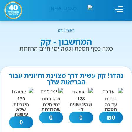
מחשבון עישון
גמילה מעישון
טיפולים נוספים
גמילה ארגונית
חנות המוצרים
גמילה מסוכר ופחמימות
שיטת אברהמסון
ראשי
»
קק
המחשבון - קק
כמה כסף חסכת וכמה ימי חיים הרווחת
נהדר! קק עשית דרך מצוינת וחיונית עבור
הבריאות שלך
עד כה
שהיו שווים
ימי חיים
סיגריות
חסכת
ל -
שהרווחת
שלא
עישנת
0
0
₪
0
0