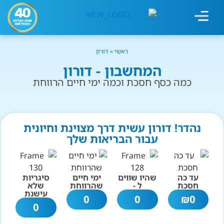
מחשבון עישון
גמילה מעישון
טיפולים נוספים
גמילה ארגונית
חנות המוצרים
גמילה מסוכר ופחמימות
שיטת אברהמסון
ראשי
»
דורון
המחשבון - דורון
כמה כסף חסכת וכמה ימי חיים הרווחת
נהדר! דורון עשית דרך מצוינת וחיונית
עבור הבריאות שלך
עד כה
שהיו שווים
ימי חיים
סיגריות
חסכת
ל -
שהרווחת
שלא
עישנת
0
0
₪
0
0