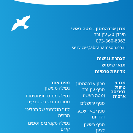
מכון אברהמסון - מטה ראשי
הירדן 20, עין ורד
073-360-8963
service@abrahamson.co.il
הצהרת נגישות
תנאי שימוש
מדיניות פרטיות
מרכזי
מפת אתר
מכון אברהמסון
טיפול
גמילה מעישון
סניף עין ורד
בפריסה
(מטה ראשי)
גמילה מסוכר ופחמימות
ארצית
ממכרות בשיטה טבעית
סניף ירושלים
ליווי הוליסטי של תהליכי
סניף באר שבע
הרזייה
והדרום
גמילה מקנאביס וסמים
סניף ראשון
קלים
לציון