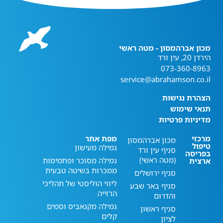
מכון אברהמסון - מטה ראשי
הירדן 20, עין ורד
073-360-8963
service@abrahamson.co.il
הצהרת נגישות
תנאי שימוש
מדיניות פרטיות
מרכזי
מפת אתר
מכון אברהמסון
טיפול
גמילה מעישון
סניף עין ורד
בפריסה
(מטה ראשי)
גמילה מסוכר ופחמימות
ארצית
ממכרות בשיטה טבעית
סניף ירושלים
ליווי הוליסטי של תהליכי
סניף באר שבע
הרזייה
והדרום
גמילה מקנאביס וסמים
סניף ראשון
קלים
לציון