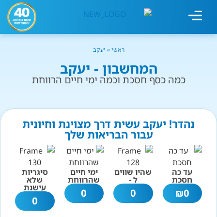
מחשבון עישון
גמילה מעישון
טיפולים נוספים
גמילה ארגונית
חנות המוצרים
גמילה מסוכר ופחמימות
שיטת אברהמסון
ראשי
»
יעקב
המחשבון - יעקב
כמה כסף חסכת וכמה ימי חיים הרווחת
נהדר! יעקב עשית דרך מצוינת וחיונית
עבור הבריאות שלך
עד כה
שהיו שווים
ימי חיים
סיגריות
חסכת
ל -
שהרווחת
שלא
עישנת
0
0
₪
0
0