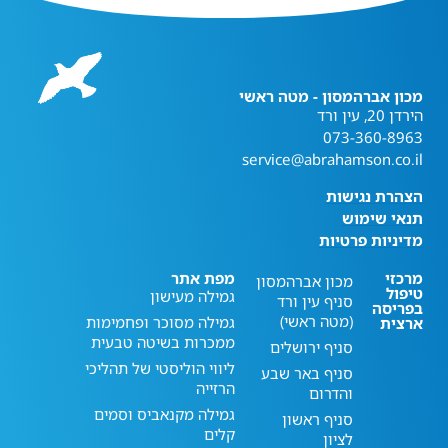
מכון אברהמסון - מטה ראשי
הירדן 20, עין ורד
073-360-8963
service@abrahamson.co.il
הצהרת נגישות
תנאי שימוש
מדיניות פרטיות
מרכזי
מפת אתר
מכון אברהמסון
טיפול
גמילה מעישון
סניף עין ורד
בפריסה
(מטה ראשי)
גמילה מסוכר ופחמימות
ארצית
ממכרות בשיטה טבעית
סניף ירושלים
ליווי הוליסטי של תהליכי
סניף באר שבע
הרזייה
והדרום
גמילה מקנאביס וסמים
סניף ראשון
קלים
לציון