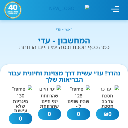
מחשבון עישון
גמילה מעישון
טיפולים נוספים
גמילה ארגונית
חנות המוצרים
גמילה מסוכר ופחמימות
שיטת אברהמסון
ראשי
»
עדי
המחשבון - עדי
כמה כסף חסכת וכמה ימי חיים הרווחת
נהדר! עדי עשית דרך מצוינת וחיונית עבור
הבריאות שלך
עד כה
שהיו שווים
ימי חיים
סיגריות
חסכת
ל -
שהרווחת
שלא
עישנת
0
0
₪
0
0