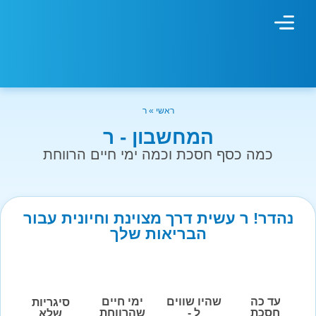
מחשבון עישון
גמילה מעישון
טיפולים נוספים
גמילה ארגונית
חנות המוצרים
גמילה מסוכר ופחמימות
שיטת אברהמסון
ראשי
»
ר
המחשבון - ר
כמה כסף חסכת וכמה ימי חיים הרווחת
נהדר! ר עשית דרך מצוינת וחיונית עבור
הבריאות שלך
עד כה
שהיו שווים
ימי חיים
סיגריות
חסכת
ל -
שהרווחת
שלא