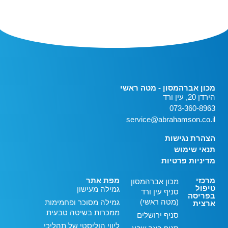
מכון אברהמסון - מטה ראשי
הירדן 20, עין ורד
073-360-8963
service@abrahamson.co.il
הצהרת נגישות
תנאי שימוש
מדיניות פרטיות
מרכזי
מפת אתר
מכון אברהמסון
טיפול
גמילה מעישון
סניף עין ורד
בפריסה
(מטה ראשי)
גמילה מסוכר ופחמימות
ארצית
ממכרות בשיטה טבעית
סניף ירושלים
ליווי הוליסטי של תהליכי