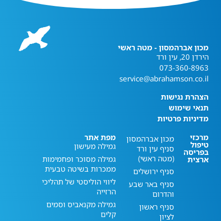
מכון אברהמסון - מטה ראשי
הירדן 20, עין ורד
073-360-8963
service@abrahamson.co.il
הצהרת נגישות
תנאי שימוש
מדיניות פרטיות
מרכזי
מפת אתר
מכון אברהמסון
טיפול
גמילה מעישון
סניף עין ורד
בפריסה
(מטה ראשי)
גמילה מסוכר ופחמימות
ארצית
ממכרות בשיטה טבעית
סניף ירושלים
ליווי הוליסטי של תהליכי
סניף באר שבע
הרזייה
והדרום
גמילה מקנאביס וסמים
סניף ראשון
קלים
לציון