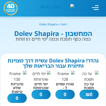
מחשבון עישון
גמילה מעישון
טיפולים נוספים
גמילה ארגונית
חנות המוצרים
גמילה מסוכר ופחמימות
שיטת אברהמסון
ראשי
»
Dolev Shapira
המחשבון - Dolev Shapira
כמה כסף חסכת וכמה ימי חיים הרווחת
נהדר! Dolev Shapira עשית דרך מצוינת
וחיונית עבור הבריאות שלך
עד כה
שהיו שווים
ימי חיים
סיגריות
חסכת
ל -
שהרווחת
שלא
עישנת
0
0
₪
0
0