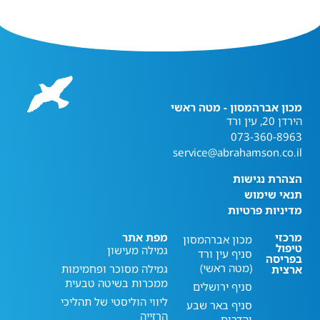
מכון אברהמסון - מטה ראשי
הירדן 20, עין ורד
073-360-8963
service@abrahamson.co.il
הצהרת נגישות
תנאי שימוש
מדיניות פרטיות
מרכזי
מפת אתר
מכון אברהמסון
טיפול
גמילה מעישון
סניף עין ורד
בפריסה
(מטה ראשי)
גמילה מסוכר ופחמימות
ארצית
ממכרות בשיטה טבעית
סניף ירושלים
ליווי הוליסטי של תהליכי
סניף באר שבע
הרזייה
והדרום