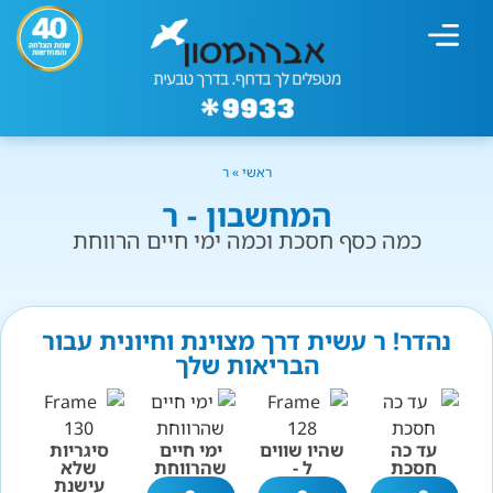
מחשבון עישון
גמילה מעישון
טיפולים נוספים
גמילה ארגונית
חנות המוצרים
גמילה מסוכר ופחמימות
שיטת אברהמסון
ראשי
»
ר
המחשבון - ר
כמה כסף חסכת וכמה ימי חיים הרווחת
נהדר! ר עשית דרך מצוינת וחיונית עבור
הבריאות שלך
עד כה
שהיו שווים
ימי חיים
סיגריות
חסכת
ל -
שהרווחת
שלא
עישנת