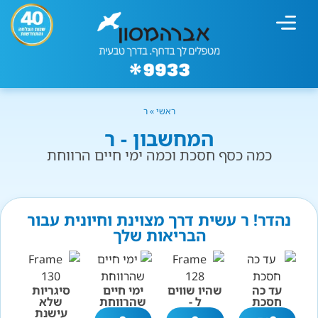
מחשבון עישון
גמילה מעישון
טיפולים נוספים
גמילה ארגונית
חנות המוצרים
גמילה מסוכר ופחמימות
שיטת אברהמסון
ראשי
»
ר
המחשבון - ר
כמה כסף חסכת וכמה ימי חיים הרווחת
נהדר! ר עשית דרך מצוינת וחיונית עבור
הבריאות שלך
עד כה
שהיו שווים
ימי חיים
סיגריות
חסכת
ל -
שהרווחת
שלא
עישנת