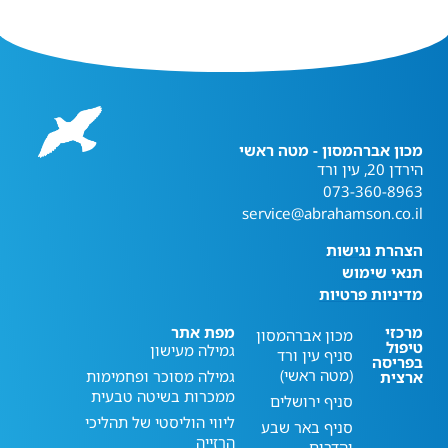
מכון אברהמסון - מטה ראשי
הירדן 20, עין ורד
073-360-8963
service@abrahamson.co.il
הצהרת נגישות
תנאי שימוש
מדיניות פרטיות
מרכזי
מפת אתר
מכון אברהמסון
טיפול
גמילה מעישון
סניף עין ורד
בפריסה
(מטה ראשי)
גמילה מסוכר ופחמימות
ארצית
ממכרות בשיטה טבעית
סניף ירושלים
ליווי הוליסטי של תהליכי
סניף באר שבע
הרזייה
והדרום