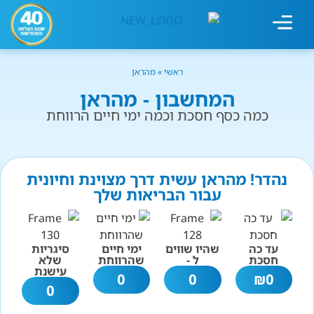
מחשבון עישון
גמילה מעישון
טיפולים נוספים
גמילה ארגונית
חנות המוצרים
גמילה מסוכר ופחמימות
שיטת אברהמסון
ראשי
»
מהראן
המחשבון - מהראן
כמה כסף חסכת וכמה ימי חיים הרווחת
נהדר! מהראן עשית דרך מצוינת וחיונית
עבור הבריאות שלך
עד כה
שהיו שווים
ימי חיים
סיגריות
חסכת
ל -
שהרווחת
שלא
עישנת
0
0
₪
0
0