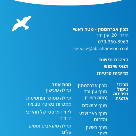
מכון אברהמסון - מטה ראשי
הירדן 20, עין ורד
073-360-8963
service@abrahamson.co.il
הצהרת נגישות
תנאי שימוש
מדיניות פרטיות
מרכזי
מפת אתר
מכון אברהמסון
טיפול
גמילה מעישון
סניף עין ורד
בפריסה
(מטה ראשי)
גמילה מסוכר ופחמימות
ארצית
ממכרות בשיטה טבעית
סניף ירושלים
ליווי הוליסטי של תהליכי
סניף באר שבע
הרזייה
והדרום
גמילה מקנאביס וסמים
סניף ראשון
קלים
לציון