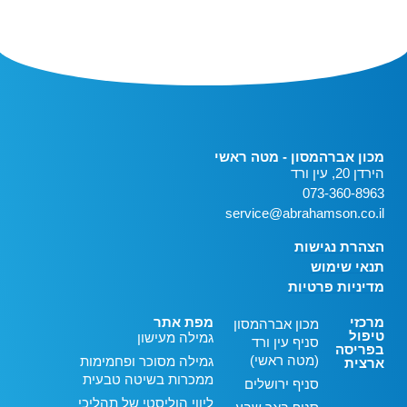
מכון אברהמסון - מטה ראשי
הירדן 20, עין ורד
073-360-8963
service@abrahamson.co.il
הצהרת נגישות
תנאי שימוש
מדיניות פרטיות
מרכזי
מפת אתר
מכון אברהמסון
טיפול
גמילה מעישון
סניף עין ורד
בפריסה
(מטה ראשי)
גמילה מסוכר ופחמימות
ארצית
ממכרות בשיטה טבעית
סניף ירושלים
ליווי הוליסטי של תהליכי