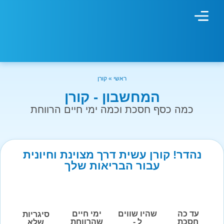
מחשבון עישון
גמילה מעישון
טיפולים נוספים
גמילה ארגונית
חנות המוצרים
גמילה מסוכר ופחמימות
שיטת אברהמסון
ראשי
»
קורן
המחשבון - קורן
כמה כסף חסכת וכמה ימי חיים הרווחת
נהדר! קורן עשית דרך מצוינת וחיונית
עבור הבריאות שלך
עד כה
שהיו שווים
ימי חיים
סיגריות
חסכת
ל -
שהרווחת
שלא