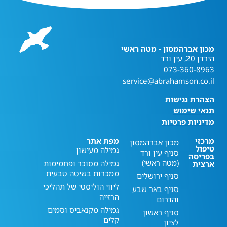
מכון אברהמסון - מטה ראשי
הירדן 20, עין ורד
073-360-8963
service@abrahamson.co.il
הצהרת נגישות
תנאי שימוש
מדיניות פרטיות
מרכזי
מפת אתר
מכון אברהמסון
טיפול
גמילה מעישון
סניף עין ורד
בפריסה
(מטה ראשי)
גמילה מסוכר ופחמימות
ארצית
ממכרות בשיטה טבעית
סניף ירושלים
ליווי הוליסטי של תהליכי
סניף באר שבע
הרזייה
והדרום
גמילה מקנאביס וסמים
סניף ראשון
קלים
לציון