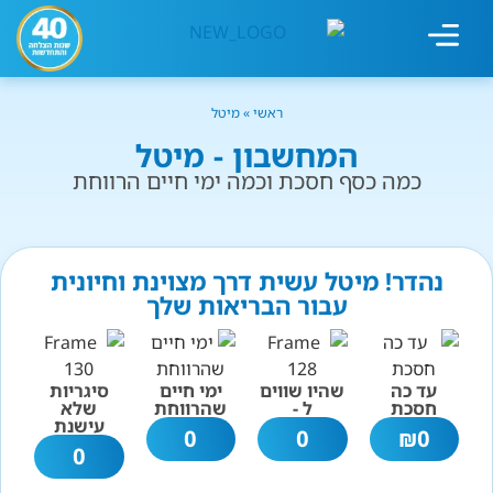
מחשבון עישון
גמילה מעישון
טיפולים נוספים
גמילה ארגונית
חנות המוצרים
גמילה מסוכר ופחמימות
שיטת אברהמסון
ראשי
»
מיטל
המחשבון - מיטל
כמה כסף חסכת וכמה ימי חיים הרווחת
נהדר! מיטל עשית דרך מצוינת וחיונית
עבור הבריאות שלך
עד כה
שהיו שווים
ימי חיים
סיגריות
חסכת
ל -
שהרווחת
שלא
עישנת
0
0
₪
0
0