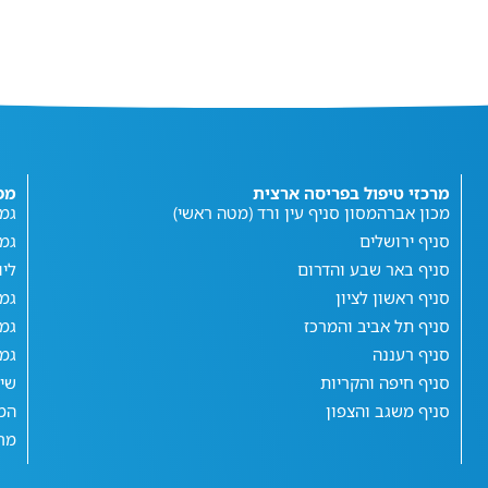
מרכזי טיפול בפריסה ארצית
מפ
מכון אברהמסון סניף עין ורד (מטה ראשי)
גמי
סניף ירושלים
גמ
סניף באר שבע והדרום
ליו
סניף ראשון לציון
גמי
סניף תל אביב והמרכז
גמי
סניף רעננה
גמי
סניף חיפה והקריות
שי
סניף משגב והצפון
המג
מחש