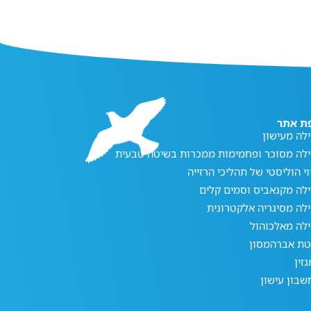
ת אתר
לה מעישון
ילה מסוכר ופחמימות ממכרות בשיטה טבעית
וי הוליסטי של תהליכי הרזייה
לה מקנאביס וסמים קלים
לה מסיגריה אלקטרונית
לה מאלכוהול
טת אברהמסון
זין
בון עישון