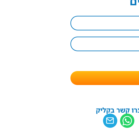
ם
רו קשר בקליק