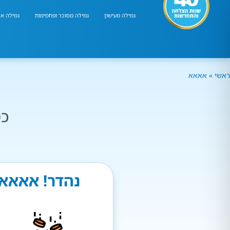
גמילה מעישון
גמילה מסוכר ופחמימות
גמילה אר
ראשי
»
אאאא
כמ
נהדר! אאאא 