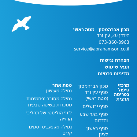
מכון אברהמסון - מטה ראשי
הירדן 20, עין ורד
073-360-8963
service@abrahamson.co.il
הצהרת נגישות
תנאי שימוש
מדיניות פרטיות
מרכזי
מפת אתר
מכון אברהמסון
טיפול
גמילה מעישון
סניף עין ורד
בפריסה
(מטה ראשי)
גמילה מסוכר ופחמימות
ארצית
ממכרות בשיטה טבעית
סניף ירושלים
ליווי הוליסטי של תהליכי
סניף באר שבע
הרזייה
והדרום
גמילה מקנאביס וסמים
סניף ראשון
קלים
לציון