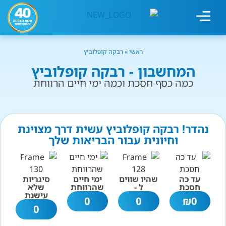
מחשבון עישון
גמילה מעישון
טיפולים נוספים
גמילה ארגונית
חנות המוצרים
גמילה מסוכר ופחמימות
שיטת אברהמסון
ראשי
»
רבקה קופלוביץ
המחשבון - רבקה קופלוביץ
כמה כסף חסכת וכמה ימי חיים הרווחת
נהדר! רבקה קופלוביץ עשית דרך מצוינת
וחיונית עבור הבריאות שלך
עד כה
שהיו שווים
ימי חיים
סיגריות
חסכת
ל -
שהרווחת
שלא
עישנת
0
0
₪
0
0