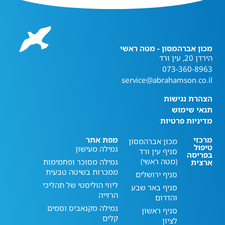
מכון אברהמסון - מטה ראשי
הירדן 20, עין ורד
073-360-8963
service@abrahamson.co.il
הצהרת נגישות
תנאי שימוש
מדיניות פרטיות
מרכזי
מפת אתר
מכון אברהמסון
טיפול
גמילה מעישון
סניף עין ורד
בפריסה
(מטה ראשי)
גמילה מסוכר ופחמימות
ארצית
ממכרות בשיטה טבעית
סניף ירושלים
ליווי הוליסטי של תהליכי
סניף באר שבע
הרזייה
והדרום
גמילה מקנאביס וסמים
סניף ראשון
קלים
לציון