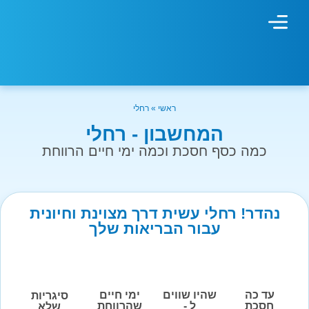
מחשבון עישון
גמילה מעישון
טיפולים נוספים
גמילה ארגונית
חנות המוצרים
גמילה מסוכר ופחמימות
שיטת אברהמסון
ראשי
»
רחלי
המחשבון - רחלי
כמה כסף חסכת וכמה ימי חיים הרווחת
נהדר! רחלי עשית דרך מצוינת וחיונית
עבור הבריאות שלך
עד כה
שהיו שווים
ימי חיים
סיגריות
חסכת
ל -
שהרווחת
שלא