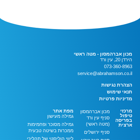
מכון אברהמסון - מטה ראשי
הירדן 20, עין ורד
073-360-8963
service@abrahamson.co.il
הצהרת נגישות
תנאי שימוש
מדיניות פרטיות
מרכזי
מפת אתר
מכון אברהמסון
טיפול
גמילה מעישון
סניף עין ורד
בפריסה
(מטה ראשי)
גמילה מסוכר ופחמימות
ארצית
ממכרות בשיטה טבעית
סניף ירושלים
ליווי הוליסטי של תהליכי