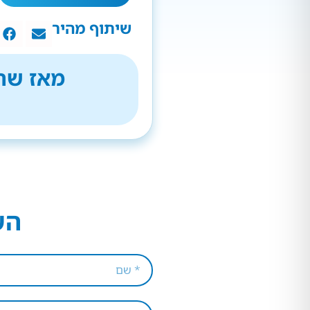
שיתוף מהיר
מאז שהת
הש