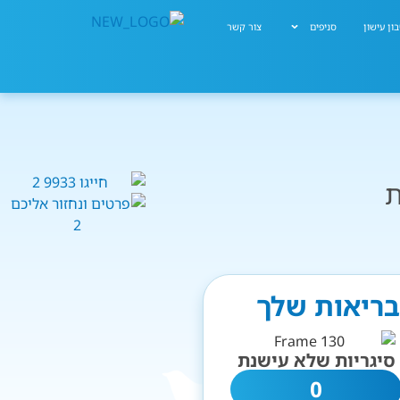
ון עישון
סניפים
צור קשר
ת
בריאות שלך
סיגריות שלא עישנת
0