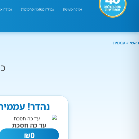
גמילה מעישון
גמילה מסוכר ופחמימות
גמילה אר
ראשי
»
עממית
כמ
נהדר! עממית
עד כה חסכת
₪
0