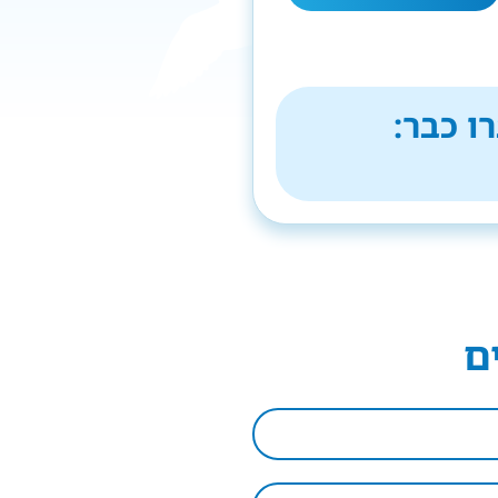
ו כבר:
ם