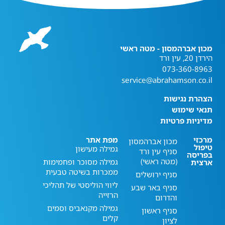
מכון אברהמסון - מטה ראשי
הירדן 20, עין ורד
073-360-8963
service@abrahamson.co.il
הצהרת נגישות
תנאי שימוש
מדיניות פרטיות
מרכזי
מפת אתר
מכון אברהמסון
טיפול
גמילה מעישון
סניף עין ורד
בפריסה
(מטה ראשי)
גמילה מסוכר ופחמימות
ארצית
ממכרות בשיטה טבעית
סניף ירושלים
ליווי הוליסטי של תהליכי
סניף באר שבע
הרזייה
והדרום
גמילה מקנאביס וסמים
סניף ראשון
קלים
לציון