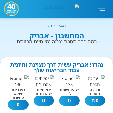
מחשבון עישון
גמילה מעישון
טיפולים נוספים
גמילה ארגונית
חנות המוצרים
גמילה מסוכר ופחמימות
שיטת אברהמסון
ראשי
»
אבריק
המחשבון - אבריק
כמה כסף חסכת וכמה ימי חיים הרווחת
נהדר! אבריק עשית דרך מצוינת וחיונית
עבור הבריאות שלך
עד כה
שהיו שווים
ימי חיים
סיגריות
חסכת
ל -
שהרווחת
שלא
עישנת
0
0
₪
0
0