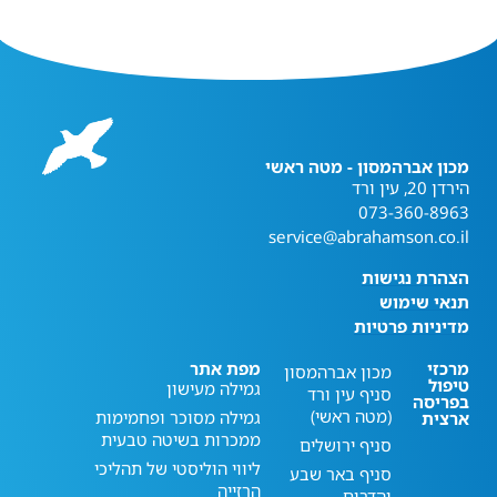
מכון אברהמסון - מטה ראשי
הירדן 20, עין ורד
073-360-8963
service@abrahamson.co.il
הצהרת נגישות
תנאי שימוש
מדיניות פרטיות
מרכזי
מפת אתר
מכון אברהמסון
טיפול
גמילה מעישון
סניף עין ורד
בפריסה
(מטה ראשי)
גמילה מסוכר ופחמימות
ארצית
ממכרות בשיטה טבעית
סניף ירושלים
ליווי הוליסטי של תהליכי
סניף באר שבע
הרזייה
והדרום