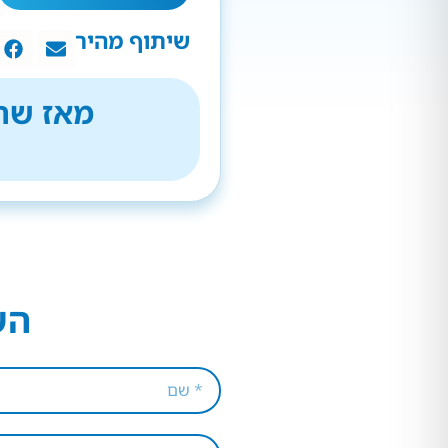
שיתוף מהיר
מאז שהת
הש