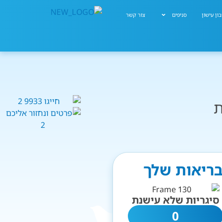
ון עישון
סניפים
צור קשר
ת
הבריאות שלך
סיגריות שלא עישנת
0