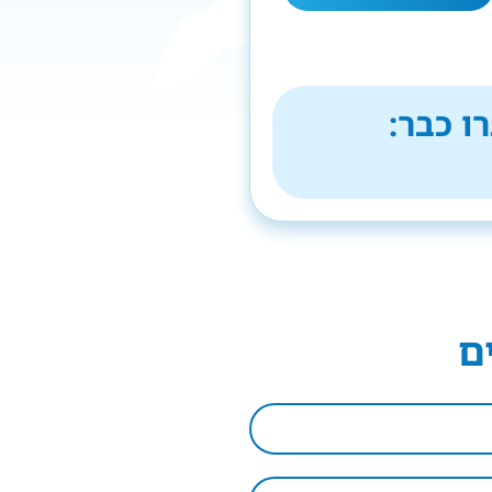
ו כבר:
ם