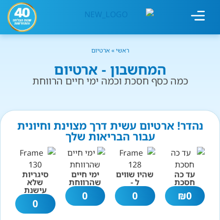
מחשבון עישון
גמילה מעישון
טיפולים נוספים
גמילה ארגונית
חנות המוצרים
גמילה מסוכר ופחמימות
שיטת אברהמסון
ראשי
»
ארטיום
המחשבון - ארטיום
כמה כסף חסכת וכמה ימי חיים הרווחת
נהדר! ארטיום עשית דרך מצוינת וחיונית
עבור הבריאות שלך
עד כה
שהיו שווים
ימי חיים
סיגריות
חסכת
ל -
שהרווחת
שלא
עישנת
0
0
₪
0
0