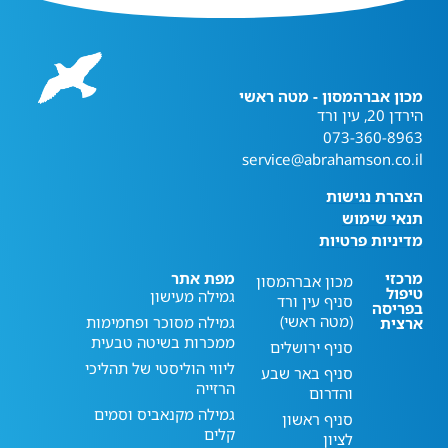
מכון אברהמסון - מטה ראשי
הירדן 20, עין ורד
073-360-8963
service@abrahamson.co.il
הצהרת נגישות
תנאי שימוש
מדיניות פרטיות
מרכזי
מפת אתר
מכון אברהמסון
טיפול
גמילה מעישון
סניף עין ורד
בפריסה
(מטה ראשי)
גמילה מסוכר ופחמימות
ארצית
ממכרות בשיטה טבעית
סניף ירושלים
ליווי הוליסטי של תהליכי
סניף באר שבע
הרזייה
והדרום
גמילה מקנאביס וסמים
סניף ראשון
קלים
לציון