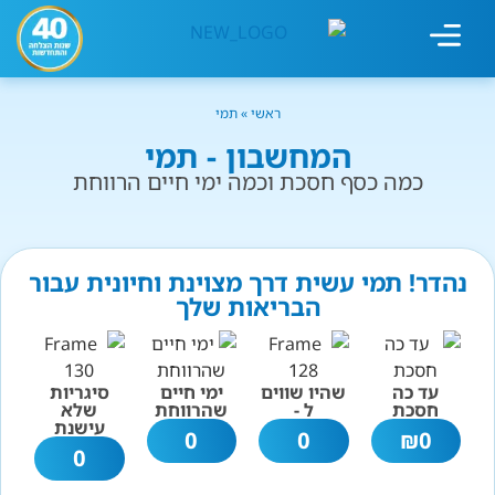
מחשבון עישון
גמילה מעישון
טיפולים נוספים
גמילה ארגונית
חנות המוצרים
גמילה מסוכר ופחמימות
שיטת אברהמסון
ראשי
»
תמי
המחשבון - תמי
כמה כסף חסכת וכמה ימי חיים הרווחת
נהדר! תמי עשית דרך מצוינת וחיונית עבור
הבריאות שלך
עד כה
שהיו שווים
ימי חיים
סיגריות
חסכת
ל -
שהרווחת
שלא
עישנת
0
0
₪
0
0