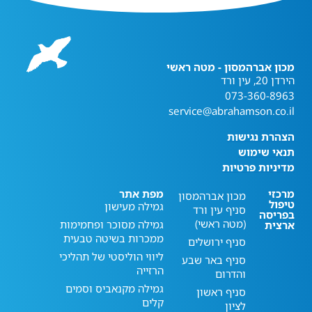
מכון אברהמסון - מטה ראשי
הירדן 20, עין ורד
073-360-8963
service@abrahamson.co.il
הצהרת נגישות
תנאי שימוש
מדיניות פרטיות
מרכזי
מפת אתר
מכון אברהמסון
טיפול
גמילה מעישון
סניף עין ורד
בפריסה
(מטה ראשי)
גמילה מסוכר ופחמימות
ארצית
ממכרות בשיטה טבעית
סניף ירושלים
ליווי הוליסטי של תהליכי
סניף באר שבע
הרזייה
והדרום
גמילה מקנאביס וסמים
סניף ראשון
קלים
לציון