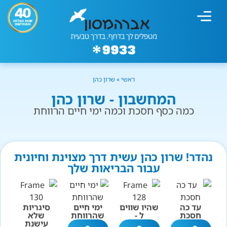
מחשבון עישון
גמילה מעישון
טיפולים נוספים
גמילה ארגונית
חנות המוצרים
גמילה מסוכר ופחמימות
שיטת אברהמסון
ראשי
»
שרון כהן
המחשבון - שרון כהן
כמה כסף חסכת וכמה ימי חיים הרווחת
נהדר! שרון כהן עשית דרך מצוינת וחיונית
עבור הבריאות שלך
עד כה
שהיו שווים
ימי חיים
סיגריות
חסכת
ל -
שהרווחת
שלא
עישנת