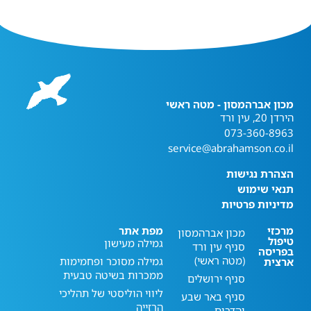
מכון אברהמסון - מטה ראשי
הירדן 20, עין ורד
073-360-8963
service@abrahamson.co.il
הצהרת נגישות
תנאי שימוש
מדיניות פרטיות
מרכזי
מפת אתר
מכון אברהמסון
טיפול
גמילה מעישון
סניף עין ורד
בפריסה
(מטה ראשי)
גמילה מסוכר ופחמימות
ארצית
ממכרות בשיטה טבעית
סניף ירושלים
ליווי הוליסטי של תהליכי
סניף באר שבע
הרזייה
והדרום