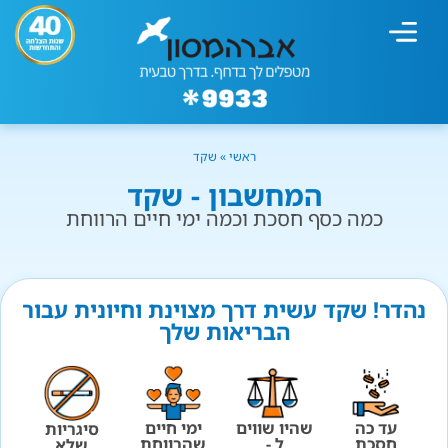
מחשבון עישון
גמילה מעישון
טיפולים נוספים
גמילה ארגונית
חנות המוצרים
גמילה מסוכר ופחמימות
שיטת אברהמסון
ראשי
»
שקד
המחשבון - שקד
כמה כסף חסכת וכמה ימי חיים הרווחת
נהדר! שקד עשית דרך מצוינת וחיונית עבור
הבריאות שלך
עד כה
שהיו שווים
ימי חיים
סיגריות
חסכת
ל -
שהרווחת
שלא