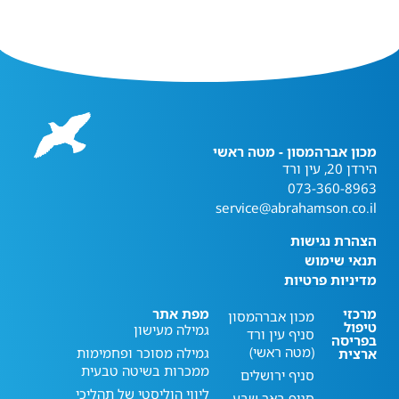
מכון אברהמסון - מטה ראשי
הירדן 20, עין ורד
073-360-8963
service@abrahamson.co.il
הצהרת נגישות
תנאי שימוש
מדיניות פרטיות
מרכזי
מפת אתר
מכון אברהמסון
טיפול
גמילה מעישון
סניף עין ורד
בפריסה
(מטה ראשי)
גמילה מסוכר ופחמימות
ארצית
ממכרות בשיטה טבעית
סניף ירושלים
ליווי הוליסטי של תהליכי
סניף באר שבע