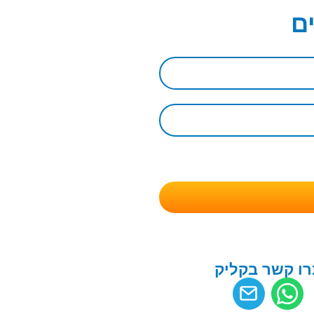
ם
רו קשר בקליק