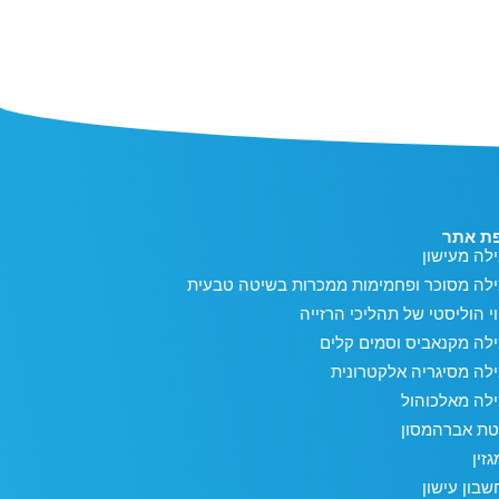
ת אתר
לה מעישון
ילה מסוכר ופחמימות ממכרות בשיטה טבעית
וי הוליסטי של תהליכי הרזייה
לה מקנאביס וסמים קלים
לה מסיגריה אלקטרונית
לה מאלכוהול
טת אברהמסון
זין
בון עישון