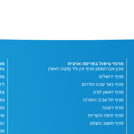
מרכזי טיפול בפריסה ארצית
מפ
מכון אברהמסון סניף עין ורד (מטה ראשי)
גמי
סניף ירושלים
גמ
סניף באר שבע והדרום
ליו
סניף ראשון לציון
גמי
סניף תל אביב והמרכז
גמי
סניף רעננה
גמי
סניף חיפה והקריות
שי
סניף משגב והצפון
המג
מחש