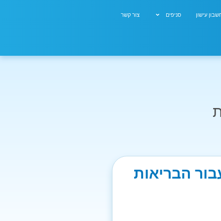
בון עישון
סניפים
צור קשר
ת
בור הבריאות