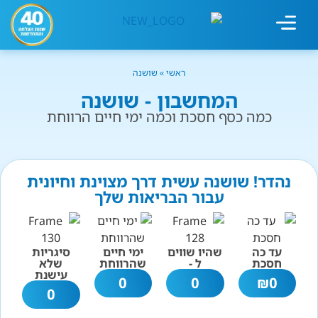
מחשבון עישון
גמילה מעישון
טיפולים נוספים
גמילה ארגונית
חנות המוצרים
גמילה מסוכר ופחמימות
שיטת אברהמסון
ראשי
»
שושנה
המחשבון - שושנה
כמה כסף חסכת וכמה ימי חיים הרווחת
נהדר! שושנה עשית דרך מצוינת וחיונית
עבור הבריאות שלך
עד כה
שהיו שווים
ימי חיים
סיגריות
חסכת
ל -
שהרווחת
שלא
עישנת
0
0
₪
0
0