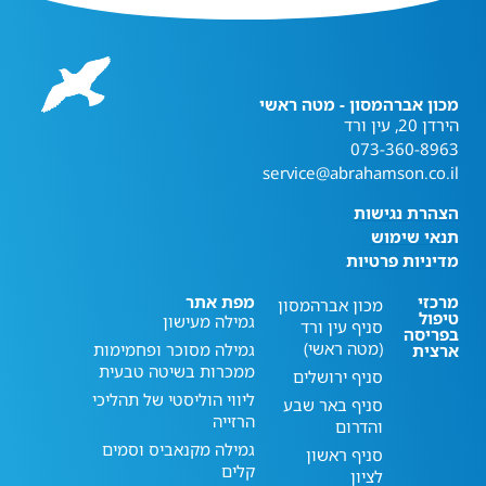
מכון אברהמסון - מטה ראשי
הירדן 20, עין ורד
073-360-8963
service@abrahamson.co.il
הצהרת נגישות
תנאי שימוש
מדיניות פרטיות
מרכזי
מפת אתר
מכון אברהמסון
טיפול
גמילה מעישון
סניף עין ורד
בפריסה
(מטה ראשי)
גמילה מסוכר ופחמימות
ארצית
ממכרות בשיטה טבעית
סניף ירושלים
ליווי הוליסטי של תהליכי
סניף באר שבע
הרזייה
והדרום
גמילה מקנאביס וסמים
סניף ראשון
קלים
לציון