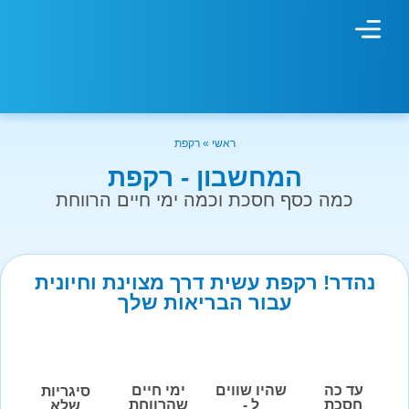
מחשבון עישון
גמילה מעישון
טיפולים נוספים
גמילה ארגונית
חנות המוצרים
גמילה מסוכר ופחמימות
שיטת אברהמסון
ראשי
»
רקפת
המחשבון - רקפת
כמה כסף חסכת וכמה ימי חיים הרווחת
נהדר! רקפת עשית דרך מצוינת וחיונית
עבור הבריאות שלך
עד כה
שהיו שווים
ימי חיים
סיגריות
חסכת
ל -
שהרווחת
שלא