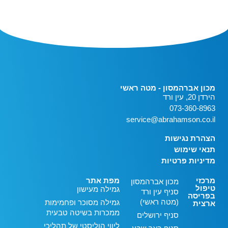
מכון אברהמסון - מטה ראשי
הירדן 20, עין ורד
073-360-8963
service@abrahamson.co.il
הצהרת נגישות
תנאי שימוש
מדיניות פרטיות
מרכזי
מפת אתר
מכון אברהמסון
טיפול
גמילה מעישון
סניף עין ורד
בפריסה
(מטה ראשי)
גמילה מסוכר ופחמימות
ארצית
ממכרות בשיטה טבעית
סניף ירושלים
ליווי הוליסטי של תהליכי