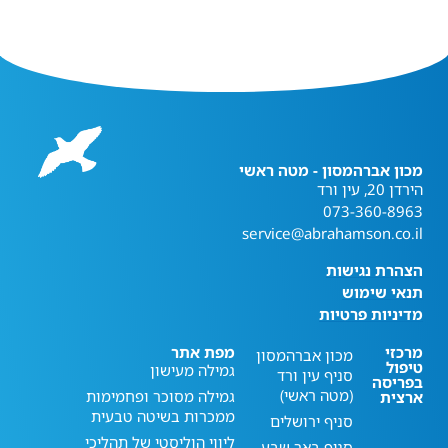
מכון אברהמסון - מטה ראשי
הירדן 20, עין ורד
073-360-8963
service@abrahamson.co.il
הצהרת נגישות
תנאי שימוש
מדיניות פרטיות
מרכזי
מפת אתר
מכון אברהמסון
טיפול
גמילה מעישון
סניף עין ורד
בפריסה
(מטה ראשי)
גמילה מסוכר ופחמימות
ארצית
ממכרות בשיטה טבעית
סניף ירושלים
ליווי הוליסטי של תהליכי
סניף באר שבע