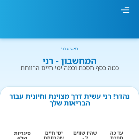
מחשבון עישון
גמילה מעישון
טיפולים נוספים
גמילה ארגונית
חנות המוצרים
גמילה מסוכר ופחמימות
שיטת אברהמסון
ראשי
»
רני
המחשבון - רני
כמה כסף חסכת וכמה ימי חיים הרווחת
נהדר! רני עשית דרך מצוינת וחיונית עבור
הבריאות שלך
עד כה
שהיו שווים
ימי חיים
סיגריות
חסכת
ל -
שהרווחת
שלא