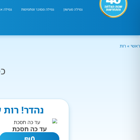
גמילה מעישון
גמילה מסוכר ופחמימות
גמילה אר
ראשי
»
רות
כמ
נהדר! רות 
עד כה חסכת
₪
0