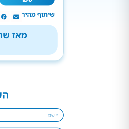
שיתוף מהיר
מאז שהת
הש