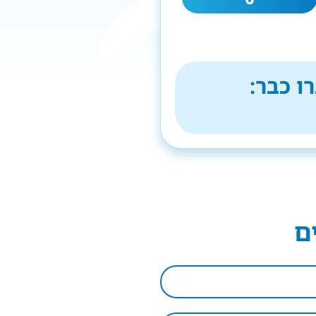
ו כבר:
ם