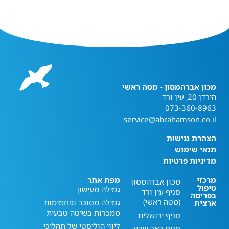
מכון אברהמסון - מטה ראשי
הירדן 20, עין ורד
073-360-8963
service@abrahamson.co.il
הצהרת נגישות
תנאי שימוש
מדיניות פרטיות
מרכזי
מפת אתר
מכון אברהמסון
טיפול
גמילה מעישון
סניף עין ורד
בפריסה
(מטה ראשי)
גמילה מסוכר ופחמימות
ארצית
ממכרות בשיטה טבעית
סניף ירושלים
ליווי הוליסטי של תהליכי
סניף באר שבע