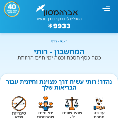
מחשבון עישון
גמילה מעישון
טיפולים נוספים
גמילה ארגונית
חנות המוצרים
גמילה מסוכר ופחמימות
שיטת אברהמסון
ראשי
»
רותי
המחשבון - רותי
כמה כסף חסכת וכמה ימי חיים הרווחת
נהדר! רותי עשית דרך מצוינת וחיונית עבור
הבריאות שלך
עד כה
שהיו שווים
ימי חיים
סיגריות
חסכת
ל -
שהרווחת
שלא