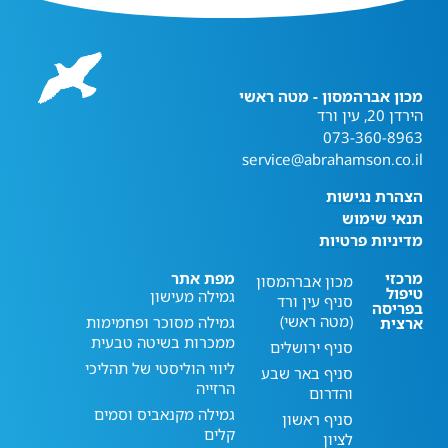
מכון אברהמסון - מטה ראשי
הירדן 20, עין ורד
073-360-8963
service@abrahamson.co.il
הצהרת נגישות
תנאי שימוש
מדיניות פרטיות
מרכזי
מפת אתר
מכון אברהמסון
טיפול
גמילה מעישון
סניף עין ורד
בפריסה
(מטה ראשי)
גמילה מסוכר ופחמימות
ארצית
ממכרות בשיטה טבעית
סניף ירושלים
ליווי הוליסטי של תהליכי
סניף באר שבע
הרזייה
והדרום
גמילה מקנאביס וסמים
סניף ראשון
קלים
לציון