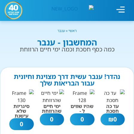
מחשבון עישון
גמילה מעישון
טיפולים נוספים
גמילה ארגונית
חנות המוצרים
גמילה מסוכר ופחמימות
שיטת אברהמסון
ראשי
»
ענבר
המחשבון - ענבר
כמה כסף חסכת וכמה ימי חיים הרווחת
נהדר! ענבר עשית דרך מצוינת וחיונית
עבור הבריאות שלך
עד כה
שהיו שווים
ימי חיים
סיגריות
חסכת
ל -
שהרווחת
שלא
עישנת
0
0
₪
0
0