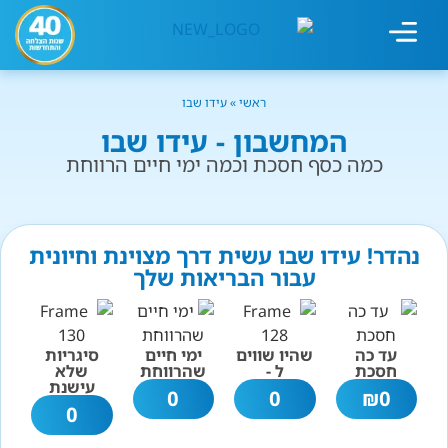
מחשבון עישון
גמילה מעישון
טיפולים נוספים
גמילה ארגונית
חנות המוצרים
גמילה מסוכר ופחמימות
שיטת אברהמסון
ראשי
»
עידו שבו
המחשבון - עידו שבו
כמה כסף חסכת וכמה ימי חיים הרווחת
נהדר! עידו שבו עשית דרך מצוינת וחיונית
עבור הבריאות שלך
עד כה
שהיו שווים
ימי חיים
סיגריות
חסכת
ל -
שהרווחת
שלא
עישנת
0
0
₪
0
0