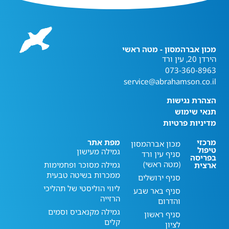
מכון אברהמסון - מטה ראשי
הירדן 20, עין ורד
073-360-8963
service@abrahamson.co.il
הצהרת נגישות
תנאי שימוש
מדיניות פרטיות
מרכזי
מפת אתר
מכון אברהמסון
טיפול
גמילה מעישון
סניף עין ורד
בפריסה
(מטה ראשי)
גמילה מסוכר ופחמימות
ארצית
ממכרות בשיטה טבעית
סניף ירושלים
ליווי הוליסטי של תהליכי
סניף באר שבע
הרזייה
והדרום
גמילה מקנאביס וסמים
סניף ראשון
קלים
לציון