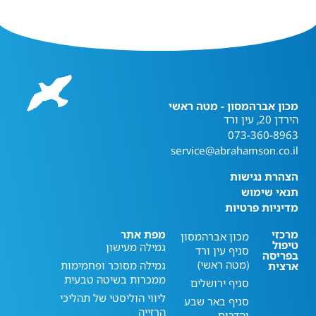
מכון אברהמסון - מטה ראשי
הירדן 20, עין ורד
073-360-8963
service@abrahamson.co.il
הצהרת נגישות
תנאי שימוש
מדיניות פרטיות
מרכזי
מפת אתר
מכון אברהמסון
טיפול
גמילה מעישון
סניף עין ורד
בפריסה
(מטה ראשי)
גמילה מסוכר ופחמימות
ארצית
ממכרות בשיטה טבעית
סניף ירושלים
ליווי הוליסטי של תהליכי
סניף באר שבע
הרזייה
והדרום