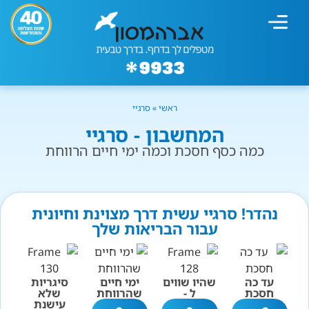
מחשבון עישון
גמילה מעישון
טיפולים נוספים
גמילה ארגונית
חנות המוצרים
גמילה מסוכר ופחמימות
שיטת אברהמסון
ראשי
»
סרגיי
המחשבון - סרגיי
כמה כסף חסכת וכמה ימי חיים הרווחת
נהדר! סרגיי עשית דרך מצוינת וחיונית
עבור הבריאות שלך
עד כה
שהיו שווים
ימי חיים
סיגריות
חסכת
ל -
שהרווחת
שלא
עישנת