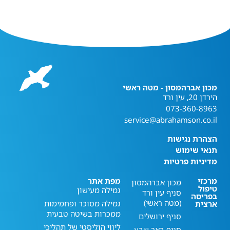
מכון אברהמסון - מטה ראשי
הירדן 20, עין ורד
073-360-8963
service@abrahamson.co.il
הצהרת נגישות
תנאי שימוש
מדיניות פרטיות
מרכזי
מפת אתר
מכון אברהמסון
טיפול
גמילה מעישון
סניף עין ורד
בפריסה
(מטה ראשי)
גמילה מסוכר ופחמימות
ארצית
ממכרות בשיטה טבעית
סניף ירושלים
ליווי הוליסטי של תהליכי
סניף באר שבע