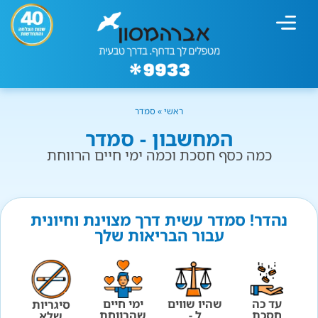
מחשבון עישון
גמילה מעישון
טיפולים נוספים
גמילה ארגונית
חנות המוצרים
גמילה מסוכר ופחמימות
שיטת אברהמסון
ראשי
»
סמדר
המחשבון - סמדר
כמה כסף חסכת וכמה ימי חיים הרווחת
נהדר! סמדר עשית דרך מצוינת וחיונית
עבור הבריאות שלך
עד כה
שהיו שווים
ימי חיים
סיגריות
חסכת
ל -
שהרווחת
שלא