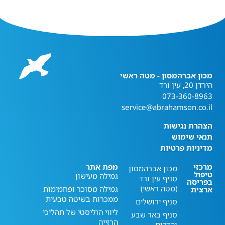
מכון אברהמסון - מטה ראשי
הירדן 20, עין ורד
073-360-8963
service@abrahamson.co.il
הצהרת נגישות
תנאי שימוש
מדיניות פרטיות
מרכזי
מפת אתר
מכון אברהמסון
טיפול
גמילה מעישון
סניף עין ורד
בפריסה
(מטה ראשי)
גמילה מסוכר ופחמימות
ארצית
ממכרות בשיטה טבעית
סניף ירושלים
ליווי הוליסטי של תהליכי
סניף באר שבע
הרזייה
והדרום