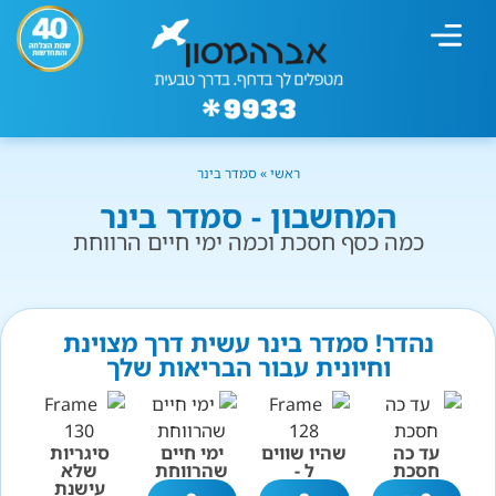
מחשבון עישון
גמילה מעישון
טיפולים נוספים
גמילה ארגונית
חנות המוצרים
גמילה מסוכר ופחמימות
שיטת אברהמסון
ראשי
»
סמדר בינר
המחשבון - סמדר בינר
כמה כסף חסכת וכמה ימי חיים הרווחת
נהדר! סמדר בינר עשית דרך מצוינת
וחיונית עבור הבריאות שלך
עד כה
שהיו שווים
ימי חיים
סיגריות
חסכת
ל -
שהרווחת
שלא
עישנת