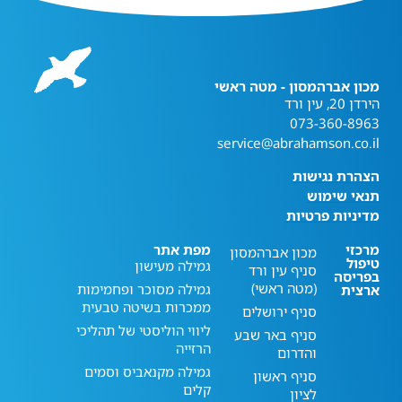
מכון אברהמסון - מטה ראשי
הירדן 20, עין ורד
073-360-8963
service@abrahamson.co.il
הצהרת נגישות
תנאי שימוש
מדיניות פרטיות
מרכזי
מפת אתר
מכון אברהמסון
טיפול
גמילה מעישון
סניף עין ורד
בפריסה
(מטה ראשי)
גמילה מסוכר ופחמימות
ארצית
ממכרות בשיטה טבעית
סניף ירושלים
ליווי הוליסטי של תהליכי
סניף באר שבע
הרזייה
והדרום
גמילה מקנאביס וסמים
סניף ראשון
קלים
לציון