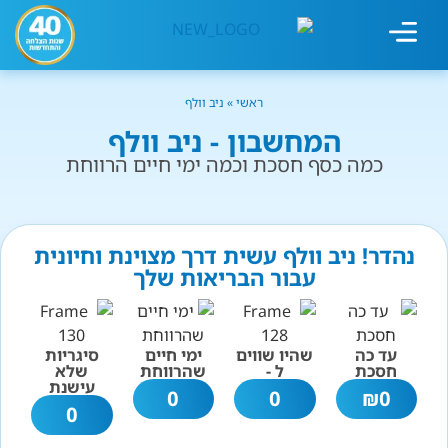
מחשבון עישון
גמילה מעישון
טיפולים נוספים
גמילה ארגונית
חנות המוצרים
גמילה מסוכר ופחמימות
שיטת אברהמסון
ראשי
»
ניב וולף
המחשבון - ניב וולף
כמה כסף חסכת וכמה ימי חיים הרווחת
נהדר! ניב וולף עשית דרך מצוינת וחיונית
עבור הבריאות שלך
עד כה
שהיו שווים
ימי חיים
סיגריות
חסכת
ל -
שהרווחת
שלא
עישנת
0
0
₪
0
0