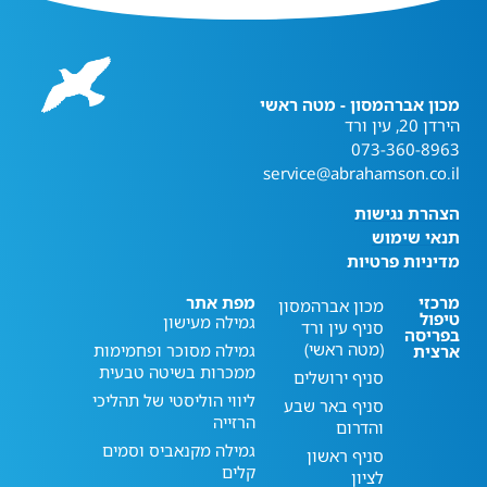
מכון אברהמסון - מטה ראשי
הירדן 20, עין ורד
073-360-8963
service@abrahamson.co.il
הצהרת נגישות
תנאי שימוש
מדיניות פרטיות
מרכזי
מפת אתר
מכון אברהמסון
טיפול
גמילה מעישון
סניף עין ורד
בפריסה
(מטה ראשי)
גמילה מסוכר ופחמימות
ארצית
ממכרות בשיטה טבעית
סניף ירושלים
ליווי הוליסטי של תהליכי
סניף באר שבע
הרזייה
והדרום
גמילה מקנאביס וסמים
סניף ראשון
קלים
לציון