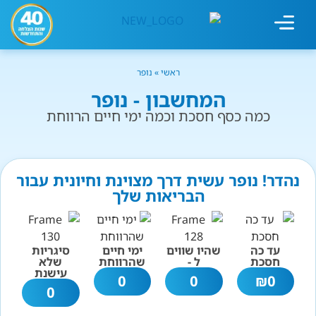
מחשבון עישון
גמילה מעישון
טיפולים נוספים
גמילה ארגונית
חנות המוצרים
גמילה מסוכר ופחמימות
שיטת אברהמסון
ראשי
»
נופר
המחשבון - נופר
כמה כסף חסכת וכמה ימי חיים הרווחת
נהדר! נופר עשית דרך מצוינת וחיונית עבור
הבריאות שלך
עד כה
שהיו שווים
ימי חיים
סיגריות
חסכת
ל -
שהרווחת
שלא
עישנת
0
0
₪
0
0