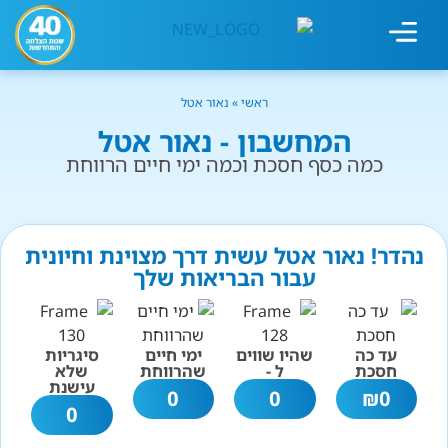
מחשבון עישון
גמילה מעישון
טיפולים נוספים
גמילה ארגונית
חנות המוצרים
גמילה מסוכר ופחמימות
שיטת אברהמסון
ראשי
»
נאור אטל
המחשבון - נאור אטל
כמה כסף חסכת וכמה ימי חיים הרווחת
נהדר! נאור אטל עשית דרך מצוינת וחיונית
עבור הבריאות שלך
עד כה
שהיו שווים
ימי חיים
סיגריות
חסכת
ל -
שהרווחת
שלא
עישנת
0
0
₪
0
0