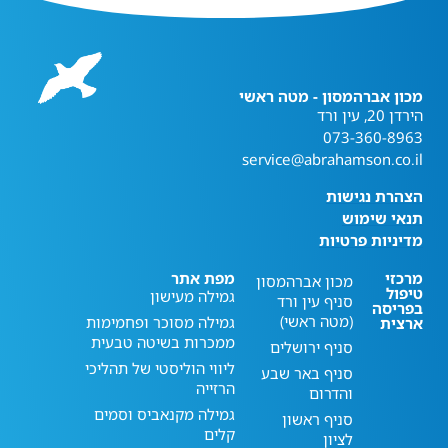
מכון אברהמסון - מטה ראשי
הירדן 20, עין ורד
073-360-8963
service@abrahamson.co.il
הצהרת נגישות
תנאי שימוש
מדיניות פרטיות
מרכזי
מפת אתר
מכון אברהמסון
טיפול
גמילה מעישון
סניף עין ורד
בפריסה
(מטה ראשי)
גמילה מסוכר ופחמימות
ארצית
ממכרות בשיטה טבעית
סניף ירושלים
ליווי הוליסטי של תהליכי
סניף באר שבע
הרזייה
והדרום
גמילה מקנאביס וסמים
סניף ראשון
קלים
לציון