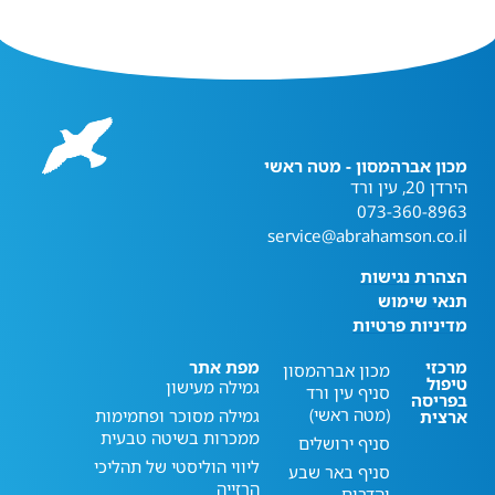
מכון אברהמסון - מטה ראשי
הירדן 20, עין ורד
073-360-8963
service@abrahamson.co.il
הצהרת נגישות
תנאי שימוש
מדיניות פרטיות
מרכזי
מפת אתר
מכון אברהמסון
טיפול
גמילה מעישון
סניף עין ורד
בפריסה
(מטה ראשי)
גמילה מסוכר ופחמימות
ארצית
ממכרות בשיטה טבעית
סניף ירושלים
ליווי הוליסטי של תהליכי
סניף באר שבע
הרזייה
והדרום