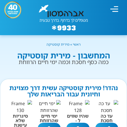
מחשבון עישון
גמילה מעישון
טיפולים נוספים
גמילה ארגונית
חנות המוצרים
גמילה מסוכר ופחמימות
שיטת אברהמסון
ראשי
»
מירית קוסטיקה
המחשבון - מירית קוסטיקה
כמה כסף חסכת וכמה ימי חיים הרווחת
נהדר! מירית קוסטיקה עשית דרך מצוינת
וחיונית עבור הבריאות שלך
עד כה
שהיו שווים
ימי חיים
סיגריות
חסכת
ל -
שהרווחת
שלא
עישנת