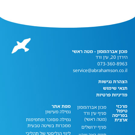
מכון אברהמסון - מטה ראשי
הירדן 20, עין ורד
073-360-8963
service@abrahamson.co.il
הצהרת נגישות
תנאי שימוש
מדיניות פרטיות
מרכזי
מפת אתר
מכון אברהמסון
טיפול
גמילה מעישון
סניף עין ורד
בפריסה
(מטה ראשי)
גמילה מסוכר ופחמימות
ארצית
ממכרות בשיטה טבעית
סניף ירושלים
ליווי הוליסטי של תהליכי
סניף באר שבע