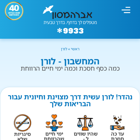
מחשבון עישון
גמילה מעישון
טיפולים נוספים
גמילה ארגונית
חנות המוצרים
גמילה מסוכר ופחמימות
שיטת אברהמסון
ראשי
»
לורן
המחשבון - לורן
כמה כסף חסכת וכמה ימי חיים הרווחת
נהדר! לורן עשית דרך מצוינת וחיונית עבור
הבריאות שלך
עד כה
שהיו שווים
ימי חיים
סיגריות
חסכת
ל -
שהרווחת
שלא