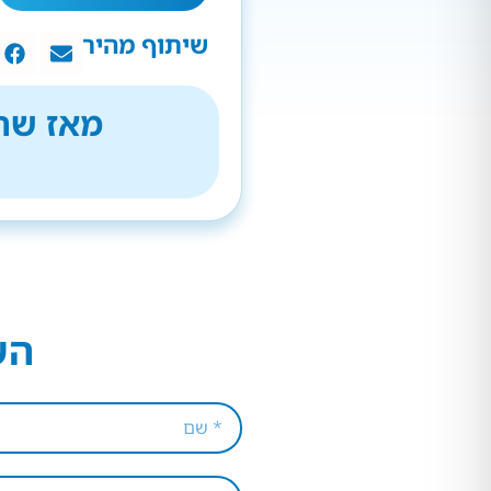
שיתוף מהיר
מאז שהת
הש