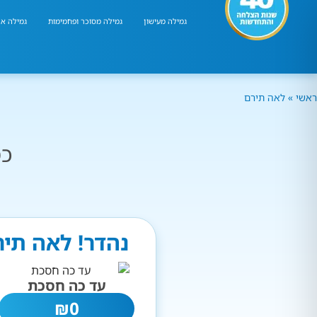
גמילה מעישון
גמילה מסוכר ופחמימות
גמילה אר
ראשי
»
לאה תירם
כמ
נהדר! לאה תיר
עד כה חסכת
₪
0