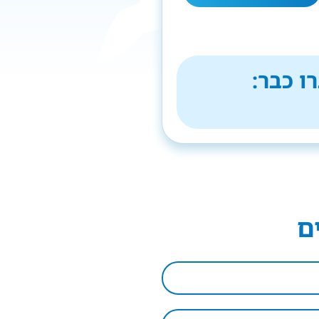
ו כבר:
ם