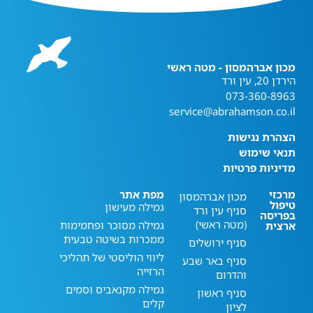
מכון אברהמסון - מטה ראשי
הירדן 20, עין ורד
073-360-8963
service@abrahamson.co.il
הצהרת נגישות
תנאי שימוש
מדיניות פרטיות
מרכזי
מפת אתר
מכון אברהמסון
טיפול
גמילה מעישון
סניף עין ורד
בפריסה
(מטה ראשי)
גמילה מסוכר ופחמימות
ארצית
ממכרות בשיטה טבעית
סניף ירושלים
ליווי הוליסטי של תהליכי
סניף באר שבע
הרזייה
והדרום
גמילה מקנאביס וסמים
סניף ראשון
קלים
לציון