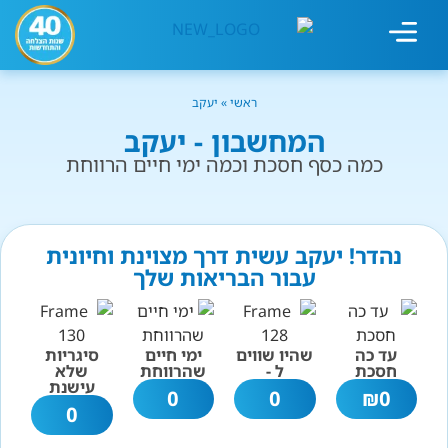
מחשבון עישון
גמילה מעישון
טיפולים נוספים
גמילה ארגונית
חנות המוצרים
גמילה מסוכר ופחמימות
שיטת אברהמסון
ראשי
»
יעקב
המחשבון - יעקב
כמה כסף חסכת וכמה ימי חיים הרווחת
נהדר! יעקב עשית דרך מצוינת וחיונית
עבור הבריאות שלך
עד כה
שהיו שווים
ימי חיים
סיגריות
חסכת
ל -
שהרווחת
שלא
עישנת
0
0
₪
0
0